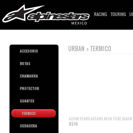
RACING
TOURING
U
URBAN > TERMICO
ACCESORIO
BOTAS
CHAMARRA
PROTECTOR
GUANTES
TERMICO
ALPINESTARS ASTARS NECK TUBE BLACK
$576
SUDADERA