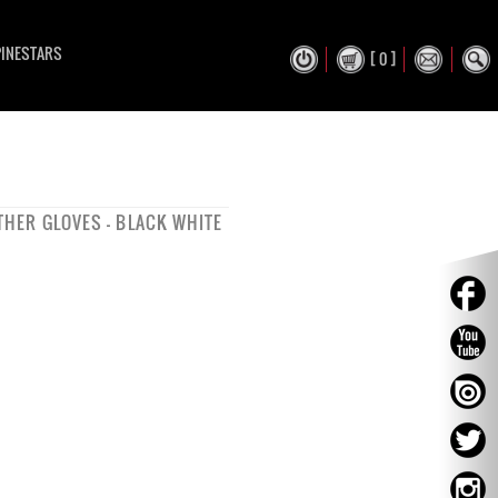
PINESTARS
[ 0 ]
THER GLOVES - BLACK WHITE